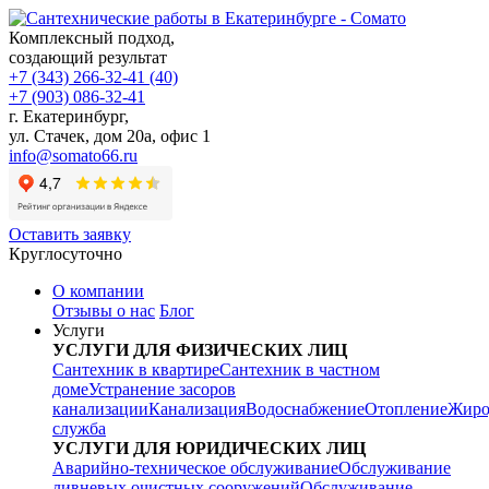
Комплексный подход,
создающий результат
+7 (343) 266-32-41 (40)
+7 (903) 086-32-41
г. Екатеринбург
,
ул. Стачек, дом 20а, офис 1
info@somato66.ru
Оставить заявку
Круглосуточно
О компании
Отзывы о нас
Блог
Услуги
УСЛУГИ ДЛЯ ФИЗИЧЕСКИХ ЛИЦ
Сантехник в квартире
Сантехник в частном
доме
Устранение засоров
канализации
Канализация
Водоснабжение
Отопление
Жиро
служба
УСЛУГИ ДЛЯ ЮРИДИЧЕСКИХ ЛИЦ
Аварийно-техническое обслуживание
Обслуживание
ливневых очистных сооружений
Обслуживание