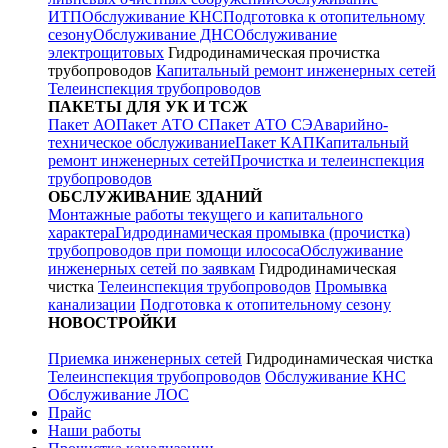
ИТП
Обслуживание КНС
Подготовка к отопительному
сезону
Обслуживание ДНС
Обслуживание
электрощитовых
Гидродинамическая прочистка
трубопроводов
Капитальный ремонт инженерных сетей
Телеинспекция трубопроводов
ПАКЕТЫ ДЛЯ УК И ТСЖ
Пакет АО
Пакет АТО С
Пакет АТО СЭ
Аварийно-
техническое обслуживание
Пакет КАП
Капитальный
ремонт инженерных сетей
Прочистка и телеинспекция
трубопроводов
ОБСЛУЖИВАНИЕ ЗДАНИЙ
Монтажные работы текущего и капитального
характера
Гидродинамическая промывка (прочистка)
трубопроводов при помощи илососа
Обслуживание
инженерных сетей по заявкам
Гидродинамическая
чистка
Телеинспекция трубопроводов
Промывка
канализации
Подготовка к отопительному сезону
НОВОСТРОЙКИ
Приемка инженерных сетей
Гидродинамическая чистка
Телеинспекция трубопроводов
Обслуживание КНС
Обслуживание ЛОС
Прайс
Наши работы