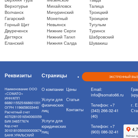
Верхотурье
Михайловск
Талица
Волчанск
Мичуринский
Троицкий
Гагарский
Монетный
Троицкое
Горный Щит
Невьянск
Тугулым
Двуреченск
Нижние Серги
Туринск
Дегтярск
Нижний Тагил
Шабровский
Еланский
Нижняя Салда
Шувакиш
Реквизиты
Страницы
Контакты
ЭКСТРЕННЫЙ ВЫ
Наименование ООО
О компании
Цены
Email:
Гра
«СОМАТО»
info@somato66.ru
(кр
ИНН/КПП
Услуги для
Статьи
6686115525/668601001
физических
Телефон:
+7
г. 
ОГРН 1196658033440
Контакты
лиц
(343) 266-32-41
Ста
Расчетный счет
(40)
40702810516540060059
Услуги для
БИК 046577674
Кор.счет
юридических
Телефон:
+7
30101810500000000674
лиц
(903) 086-32-41
БАНК УРАЛЬСКИЙ