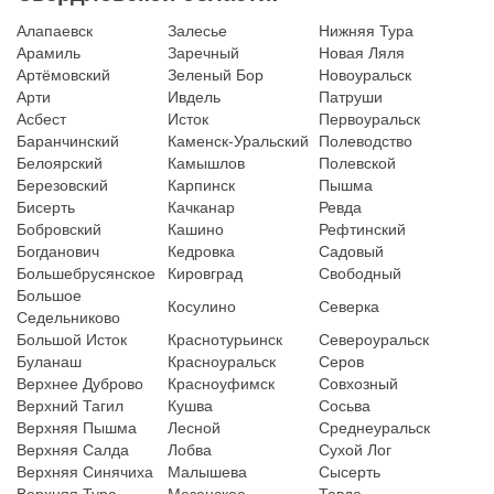
Алапаевск
Залесье
Нижняя Тура
Арамиль
Заречный
Новая Ляля
Артёмовский
Зеленый Бор
Новоуральск
Арти
Ивдель
Патруши
Асбест
Исток
Первоуральск
Баранчинский
Каменск-Уральский
Полеводство
Белоярский
Камышлов
Полевской
Березовский
Карпинск
Пышма
Бисерть
Качканар
Ревда
Бобровский
Кашино
Рефтинский
Богданович
Кедровка
Садовый
Большебрусянское
Кировград
Свободный
Большое
Косулино
Северка
Седельниково
Большой Исток
Краснотурьинск
Североуральск
Буланаш
Красноуральск
Серов
Верхнее Дуброво
Красноуфимск
Совхозный
Верхний Тагил
Кушва
Сосьва
Верхняя Пышма
Лесной
Среднеуральск
Верхняя Салда
Лобва
Сухой Лог
Верхняя Синячиха
Малышева
Сысерть
Верхняя Тура
Мезенское
Тавда