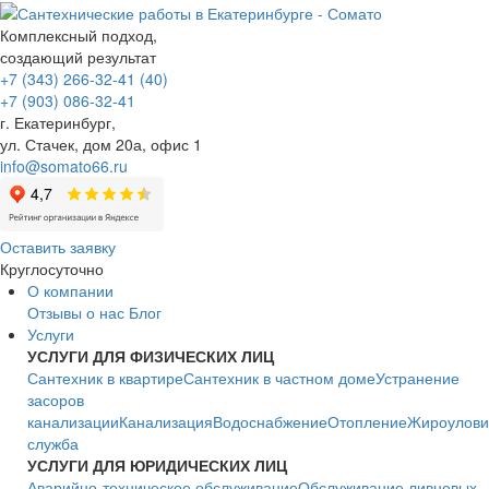
Комплексный подход,
создающий результат
+7 (343) 266-32-41 (40)
+7 (903) 086-32-41
г. Екатеринбург
,
ул. Стачек, дом 20а, офис 1
info@somato66.ru
Оставить заявку
Круглосуточно
О компании
Отзывы о нас
Блог
Услуги
УСЛУГИ ДЛЯ ФИЗИЧЕСКИХ ЛИЦ
Сантехник в квартире
Сантехник в частном доме
Устранение
засоров
канализации
Канализация
Водоснабжение
Отопление
Жироулови
служба
УСЛУГИ ДЛЯ ЮРИДИЧЕСКИХ ЛИЦ
Аварийно-техническое обслуживание
Обслуживание ливневых