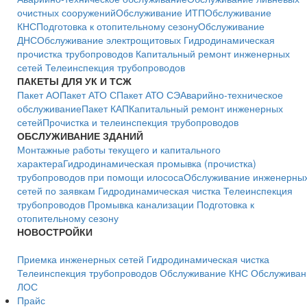
очистных сооружений
Обслуживание ИТП
Обслуживание
КНС
Подготовка к отопительному сезону
Обслуживание
ДНС
Обслуживание электрощитовых
Гидродинамическая
прочистка трубопроводов
Капитальный ремонт инженерных
сетей
Телеинспекция трубопроводов
ПАКЕТЫ ДЛЯ УК И ТСЖ
Пакет АО
Пакет АТО С
Пакет АТО СЭ
Аварийно-техническое
обслуживание
Пакет КАП
Капитальный ремонт инженерных
сетей
Прочистка и телеинспекция трубопроводов
ОБСЛУЖИВАНИЕ ЗДАНИЙ
Монтажные работы текущего и капитального
характера
Гидродинамическая промывка (прочистка)
трубопроводов при помощи илососа
Обслуживание инженерны
сетей по заявкам
Гидродинамическая чистка
Телеинспекция
трубопроводов
Промывка канализации
Подготовка к
отопительному сезону
НОВОСТРОЙКИ
Приемка инженерных сетей
Гидродинамическая чистка
Телеинспекция трубопроводов
Обслуживание КНС
Обслуживан
ЛОС
Прайс