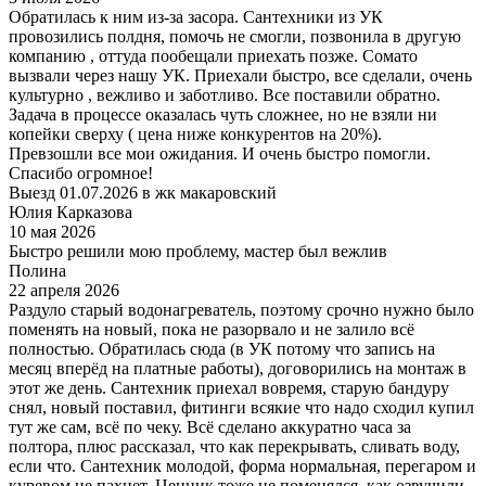
Обратилась к ним из-за засора. Сантехники из УК
провозились полдня, помочь не смогли, позвонила в другую
компанию , оттуда пообещали приехать позже. Сомато
вызвали через нашу УК. Приехали быстро, все сделали, очень
культурно , вежливо и заботливо. Все поставили обратно.
Задача в процессе оказалась чуть сложнее, но не взяли ни
копейки сверху ( цена ниже конкурентов на 20%).
Превзошли все мои ожидания. И очень быстро помогли.
Спасибо огромное!
Выезд 01.07.2026 в жк макаровский
Юлия Карказова
10 мая 2026
Быстро решили мою проблему, мастер был вежлив
Полина
22 апреля 2026
Раздуло старый водонагреватель, поэтому срочно нужно было
поменять на новый, пока не разорвало и не залило всё
полностью. Обратилась сюда (в УК потому что запись на
месяц вперёд на платные работы), договорились на монтаж в
этот же день. Сантехник приехал вовремя, старую бандуру
снял, новый поставил, фитинги всякие что надо сходил купил
тут же сам, всё по чеку. Всё сделано аккуратно часа за
полтора, плюс рассказал, что как перекрывать, сливать воду,
если что. Сантехник молодой, форма нормальная, перегаром и
куревом не пахнет. Ценник тоже не поменялся, как озвучили