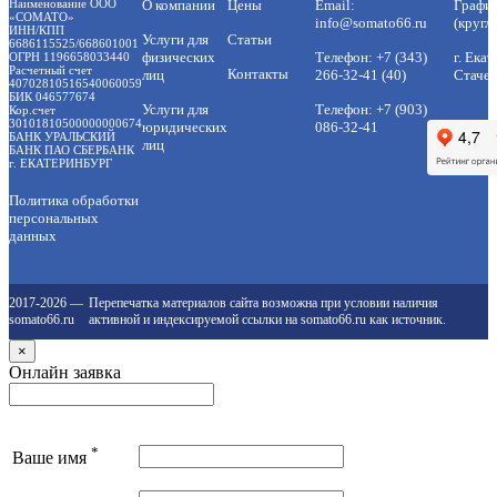
Наименование ООО
О компании
Цены
Email:
Графи
«СОМАТО»
info@somato66.ru
(кругл
ИНН/КПП
Услуги для
Статьи
6686115525/668601001
физических
Телефон:
+7 (343)
г. Екат
ОГРН 1196658033440
Расчетный счет
Контакты
лиц
266-32-41 (40)
Стачек
40702810516540060059
БИК 046577674
Услуги для
Телефон:
+7 (903)
Кор.счет
30101810500000000674
юридических
086-32-41
БАНК УРАЛЬСКИЙ
лиц
БАНК ПАО СБЕРБАНК
г. ЕКАТЕРИНБУРГ
Политика обработки
персональных
данных
2017-2026 —
Перепечатка материалов сайта возможна при условии наличия
somato66.ru
активной и индексируемой ссылки на somato66.ru как источник.
×
Онлайн заявка
*
Ваше имя