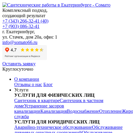
Комплексный подход,
создающий результат
+7 (343) 266-32-41 (40)
+7 (903) 086-32-41
г. Екатеринбург
,
ул. Стачек, дом 20а, офис 1
info@somato66.ru
Оставить заявку
Круглосуточно
О компании
Отзывы о нас
Блог
Услуги
УСЛУГИ ДЛЯ ФИЗИЧЕСКИХ ЛИЦ
Сантехник в квартире
Сантехник в частном
доме
Устранение засоров
канализации
Канализация
Водоснабжение
Отопление
Жиро
служба
УСЛУГИ ДЛЯ ЮРИДИЧЕСКИХ ЛИЦ
Аварийно-техническое обслуживание
Обслуживание
ливневых очистных сооружений
Обслуживание