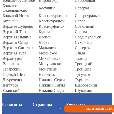
Большебрусянское
Кировград
Свободный
Большое
Косулино
Северка
Седельниково
Большой Исток
Краснотурьинск
Североуральск
Буланаш
Красноуральск
Серов
Верхнее Дуброво
Красноуфимск
Совхозный
Верхний Тагил
Кушва
Сосьва
Верхняя Пышма
Лесной
Среднеуральск
Верхняя Салда
Лобва
Сухой Лог
Верхняя Синячиха
Малышева
Сысерть
Верхняя Тура
Мезенское
Тавда
Верхотурье
Михайловск
Талица
Волчанск
Мичуринский
Троицкий
Гагарский
Монетный
Троицкое
Горный Щит
Невьянск
Тугулым
Двуреченск
Нижние Серги
Туринск
Дегтярск
Нижний Тагил
Шабровский
Еланский
Нижняя Салда
Шувакиш
Реквизиты
Страницы
Контакты
ЭКСТРЕННЫЙ ВЫЗОВ