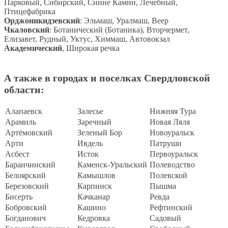
Парковый, Сибирский, Синие Камни, Лечебный,
Птицефабрика
Орджоникидзевский
: Эльмаш, Уралмаш, Веер
Чкаловский
: Ботанический (Ботаника), Вторчермет,
Елизавет, Рудный, Уктус, Химмаш, Автовокзал
Академический
, Широкая речка
А также в городах и поселках Свердловской
области:
Алапаевск
Залесье
Нижняя Тура
Арамиль
Заречный
Новая Ляля
Артёмовский
Зеленый Бор
Новоуральск
Арти
Ивдель
Патруши
Асбест
Исток
Первоуральск
Баранчинский
Каменск-Уральский
Полеводство
Белоярский
Камышлов
Полевской
Березовский
Карпинск
Пышма
Бисерть
Качканар
Ревда
Бобровский
Кашино
Рефтинский
Богданович
Кедровка
Садовый