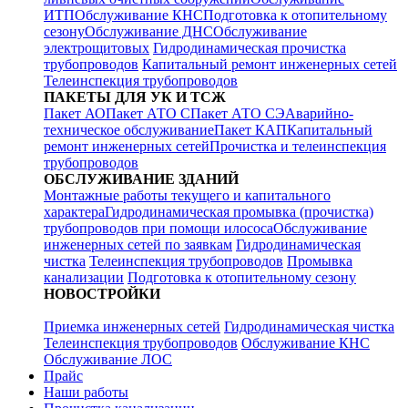
ИТП
Обслуживание КНС
Подготовка к отопительному
сезону
Обслуживание ДНС
Обслуживание
электрощитовых
Гидродинамическая прочистка
трубопроводов
Капитальный ремонт инженерных сетей
Телеинспекция трубопроводов
ПАКЕТЫ ДЛЯ УК И ТСЖ
Пакет АО
Пакет АТО С
Пакет АТО СЭ
Аварийно-
техническое обслуживание
Пакет КАП
Капитальный
ремонт инженерных сетей
Прочистка и телеинспекция
трубопроводов
ОБСЛУЖИВАНИЕ ЗДАНИЙ
Монтажные работы текущего и капитального
характера
Гидродинамическая промывка (прочистка)
трубопроводов при помощи илососа
Обслуживание
инженерных сетей по заявкам
Гидродинамическая
чистка
Телеинспекция трубопроводов
Промывка
канализации
Подготовка к отопительному сезону
НОВОСТРОЙКИ
Приемка инженерных сетей
Гидродинамическая чистка
Телеинспекция трубопроводов
Обслуживание КНС
Обслуживание ЛОС
Прайс
Наши работы