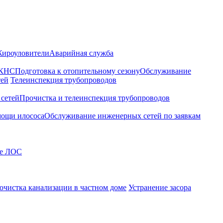
ироуловители
Аварийная служба
 КНС
Подготовка к отопительному сезону
Обслуживание
тей
Телеинспекция трубопроводов
сетей
Прочистка и телеинспекция трубопроводов
мощи илососа
Обслуживание инженерных сетей по заявкам
е ЛОС
очистка канализации в частном доме
Устранение засора