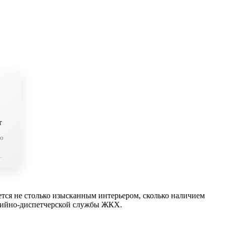
т
во
.
ется не столько изысканным интерьером, сколько наличием
арийно-диспетчерской службы ЖКХ.