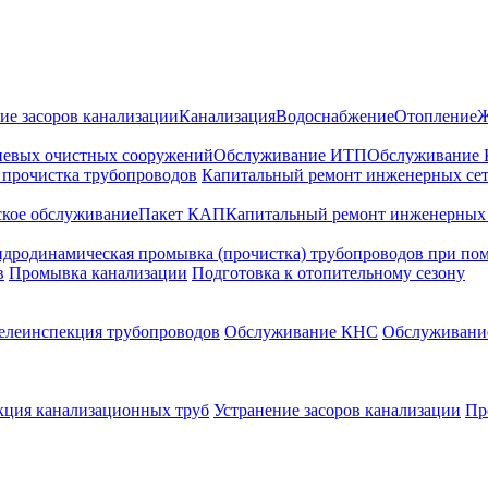
ие засоров канализации
Канализация
Водоснабжение
Отопление
Ж
невых очистных сооружений
Обслуживание ИТП
Обслуживание
 прочистка трубопроводов
Капитальный ремонт инженерных се
кое обслуживание
Пакет КАП
Капитальный ремонт инженерных 
идродинамическая промывка (прочистка) трубопроводов при по
в
Промывка канализации
Подготовка к отопительному сезону
елеинспекция трубопроводов
Обслуживание КНС
Обслуживани
кция канализационных труб
Устранение засоров канализации
Пр