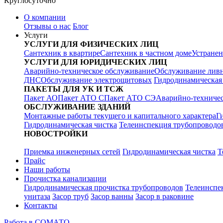
Круглосуточно
О компании
Отзывы о нас
Блог
Услуги
УСЛУГИ ДЛЯ ФИЗИЧЕСКИХ ЛИЦ
Сантехник в квартире
Сантехник в частном доме
Устранен
УСЛУГИ ДЛЯ ЮРИДИЧЕСКИХ ЛИЦ
Аварийно-техническое обслуживание
Обслуживание лив
ДНС
Обслуживание электрощитовых
Гидродинамическая
ПАКЕТЫ ДЛЯ УК И ТСЖ
Пакет АО
Пакет АТО С
Пакет АТО СЭ
Аварийно-техничес
ОБСЛУЖИВАНИЕ ЗДАНИЙ
Монтажные работы текущего и капитального характера
Г
Гидродинамическая чистка
Телеинспекция трубопроводо
НОВОСТРОЙКИ
Приемка инженерных сетей
Гидродинамическая чистка
Т
Прайс
Наши работы
Прочистка канализации
Гидродинамическая прочистка трубопроводов
Телеинспе
унитаза
Засор труб
Засор ванны
Засор в раковине
Контакты
Работа в СОМАТО