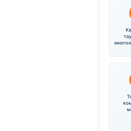
К
та
много
Т
ко
м