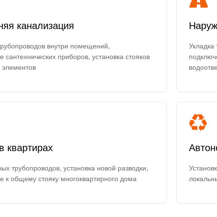
няя канализация
Наруж
трубопроводов внутри помещений,
Укладка 
 сантехнических приборов, установка стояков
подключ
 элементов
водоотв
в квартирах
Автон
ых трубопроводов, установка новой разводки,
Установк
е к общему стояку многоквартирного дома
локальн