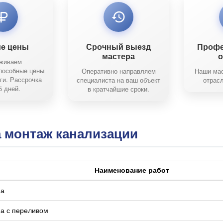
ие цены
Срочный выезд
Профе
мастера
живаем
пособные цены
Оперативно направляем
Наши мас
ги. Рассрочка
специалиста на ваш объект
отрасл
5 дней.
в кратчайшие сроки.
 монтаж канализации
Наименование работ
на
а с переливом