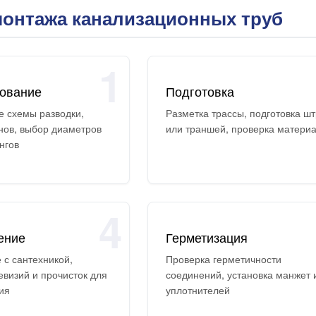
онтажа канализационных труб
1
ование
Подготовка
е схемы разводки,
Разметка трассы, подготовка ш
нов, выбор диаметров
или траншей, проверка матери
нгов
4
ение
Герметизация
 с сантехникой,
Проверка герметичности
евизий и прочисток для
соединений, установка манжет 
ия
уплотнителей