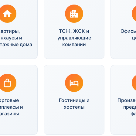
вартиры,
ТСЖ, ЖСК и
Офисы
унхаусы и
управляющие
ц
этажные дома
компании
орговые
Гостиницы и
Произв
мплексы и
хостелы
пред
агазины
ф