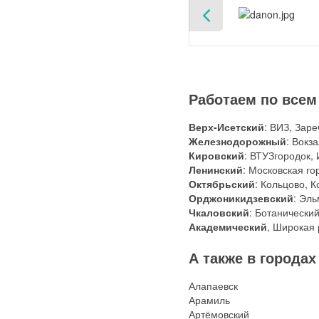
Работаем по всем
Верх-Исетский
: ВИЗ, Зар
Железнодорожный
: Вокз
Кировский
: ВТУЗгородок,
Ленинский
: Московская го
Октябрьский
: Кольцово, 
Орджоникидзевский
: Эл
Чкаловский
: Ботанический
Академический
, Широкая 
А также в городах
Алапаевск
Арамиль
Артёмовский