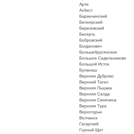
Арти
Асбест
Баранчинский
Белоярский
Березовский
Бисерть
Бобровский
Богданович
Большебрусянское
Большое Седельниково
Большой Исток
Буланаш
Верхнее Дуброво
Верхний Тагил
Верхняя Пышма
Верхняя Салда
Верхняя Синячиха
Верхняя Тура
Верхотурье
Волчанск
Гагарский
Горный Щит