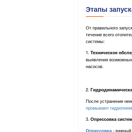
Этапы запуск
От правильного запус
течение всего отопит
системы:
1.
Техническое обсл
выявления возможных 
насосов.
2.
Гидродинамическа
После устранения неи
промывают гидропнев
3.
Опрессовка систе
Опрессовка
- важный 