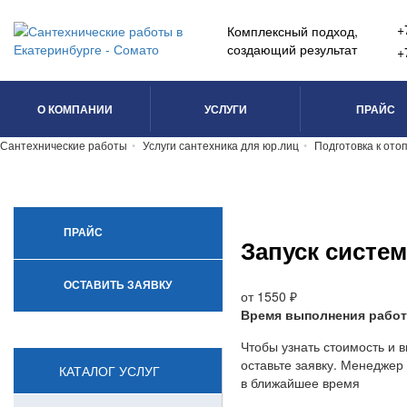
+
Комплексный подход,
создающий результат
+
О КОМПАНИИ
УСЛУГИ
ПРАЙС
Сантехнические работы
Услуги сантехника для юр.лиц
Подготовка к ото
ПРАЙС
Запуск систе
ОСТАВИТЬ ЗАЯВКУ
от 1550 ₽
Время выполнения рабо
Чтобы узнать стоимость и в
оставьте заявку. Менеджер
КАТАЛОГ УСЛУГ
в ближайшее время