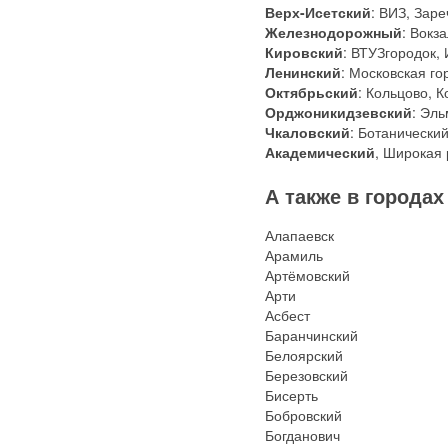
Верх-Исетский
: ВИЗ, Зар
Железнодорожный
: Вокз
Кировский
: ВТУЗгородок,
Ленинский
: Московская го
Октябрьский
: Кольцово, 
Орджоникидзевский
: Эл
Чкаловский
: Ботанический
Академический
, Широкая 
А также в городах
Алапаевск
Арамиль
Артёмовский
Арти
Асбест
Баранчинский
Белоярский
Березовский
Бисерть
Бобровский
Богданович