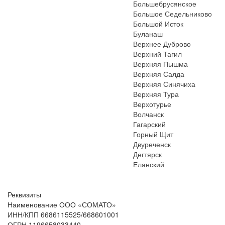
Большебрусянское
Большое Седельниково
Большой Исток
Буланаш
Верхнее Дуброво
Верхний Тагил
Верхняя Пышма
Верхняя Салда
Верхняя Синячиха
Верхняя Тура
Верхотурье
Волчанск
Гагарский
Горный Щит
Двуреченск
Дегтярск
Еланский
Реквизиты
Наименование ООО «СОМАТО»
ИНН/КПП 6686115525/668601001
ОГРН 1196658033440