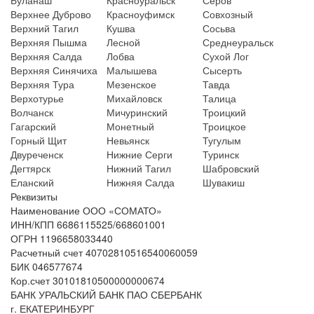
Верхнее Дуброво
Красноуфимск
Совхозный
Верхний Тагил
Кушва
Сосьва
Верхняя Пышма
Лесной
Среднеуральск
Верхняя Салда
Лобва
Сухой Лог
Верхняя Синячиха
Малышева
Сысерть
Верхняя Тура
Мезенское
Тавда
Верхотурье
Михайловск
Талица
Волчанск
Мичуринский
Троицкий
Гагарский
Монетный
Троицкое
Горный Щит
Невьянск
Тугулым
Двуреченск
Нижние Серги
Туринск
Дегтярск
Нижний Тагил
Шабровский
Еланский
Нижняя Салда
Шувакиш
Реквизиты
Наименование ООО «СОМАТО»
ИНН/КПП 6686115525/668601001
ОГРН 1196658033440
Расчетный счет 40702810516540060059
БИК 046577674
Кор.счет 30101810500000000674
БАНК УРАЛЬСКИЙ БАНК ПАО СБЕРБАНК
г. ЕКАТЕРИНБУРГ