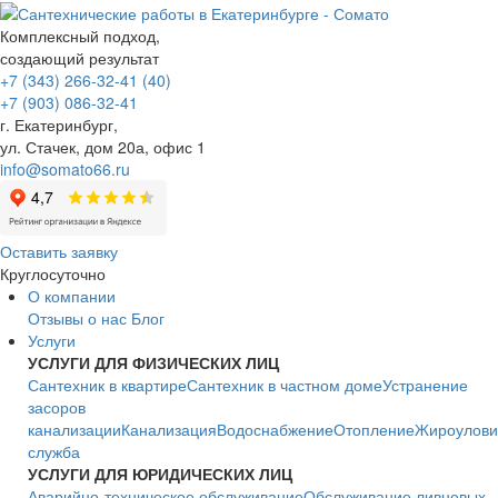
Комплексный подход,
создающий результат
+7 (343) 266-32-41 (40)
+7 (903) 086-32-41
г. Екатеринбург
,
ул. Стачек, дом 20а, офис 1
info@somato66.ru
Оставить заявку
Круглосуточно
О компании
Отзывы о нас
Блог
Услуги
УСЛУГИ ДЛЯ ФИЗИЧЕСКИХ ЛИЦ
Сантехник в квартире
Сантехник в частном доме
Устранение
засоров
канализации
Канализация
Водоснабжение
Отопление
Жироулови
служба
УСЛУГИ ДЛЯ ЮРИДИЧЕСКИХ ЛИЦ
Аварийно-техническое обслуживание
Обслуживание ливневых