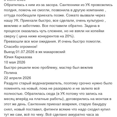
Обратилась к ним из-за засора. Сантехники из УК провозились
полдня, помочь не смогли, позвонила в другую компанию ,
оттуда пообещали приехать позже. Сомато вызвали через
нашу УК. Приехали быстро, все сделали, очень культурно ,
вежливо и заботливо. Все поставили обратно. Задача в
процессе оказалась чуть сложнее, но не взяли ни копейки
сверху ( цена ниже конкурентов на 20%).
Превзошли все мои ожидания. И очень быстро помогли.
Спасибо огромное!
Выезд 01.07.2026 в жк макаровский
Юлия Карказова
10 мая 2026
Быстро решили мою проблему, мастер был вежлив
Полина
22 апреля 2026
Раздуло старый водонагреватель, поэтому срочно нужно было
поменять на новый, пока не разорвало и не залило всё
полностью. Обратилась сюда (в УК потому что запись на
месяц вперёд на платные работы), договорились на монтаж в
этот же день. Сантехник приехал вовремя, старую бандуру
снял, новый поставил, фитинги всякие что надо сходил купил
тут же сам, всё по чеку. Всё сделано аккуратно часа за