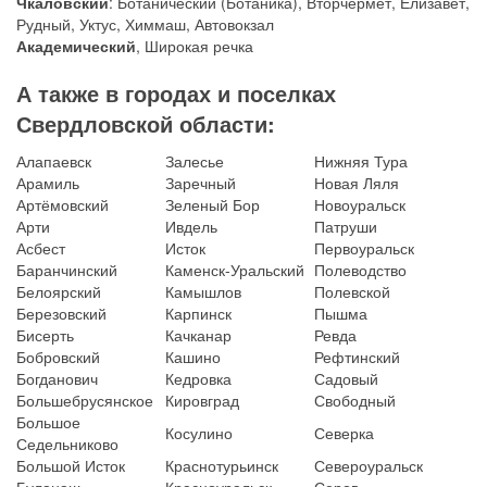
Чкаловский
: Ботанический (Ботаника), Вторчермет, Елизавет,
Рудный, Уктус, Химмаш, Автовокзал
Академический
, Широкая речка
А также в городах и поселках
Свердловской области:
Алапаевск
Залесье
Нижняя Тура
Арамиль
Заречный
Новая Ляля
Артёмовский
Зеленый Бор
Новоуральск
Арти
Ивдель
Патруши
Асбест
Исток
Первоуральск
Баранчинский
Каменск-Уральский
Полеводство
Белоярский
Камышлов
Полевской
Березовский
Карпинск
Пышма
Бисерть
Качканар
Ревда
Бобровский
Кашино
Рефтинский
Богданович
Кедровка
Садовый
Большебрусянское
Кировград
Свободный
Большое
Косулино
Северка
Седельниково
Большой Исток
Краснотурьинск
Североуральск
Буланаш
Красноуральск
Серов