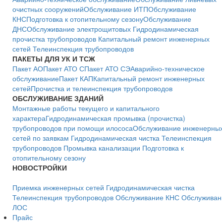
очистных сооружений
Обслуживание ИТП
Обслуживание
КНС
Подготовка к отопительному сезону
Обслуживание
ДНС
Обслуживание электрощитовых
Гидродинамическая
прочистка трубопроводов
Капитальный ремонт инженерных
сетей
Телеинспекция трубопроводов
ПАКЕТЫ ДЛЯ УК И ТСЖ
Пакет АО
Пакет АТО С
Пакет АТО СЭ
Аварийно-техническое
обслуживание
Пакет КАП
Капитальный ремонт инженерных
сетей
Прочистка и телеинспекция трубопроводов
ОБСЛУЖИВАНИЕ ЗДАНИЙ
Монтажные работы текущего и капитального
характера
Гидродинамическая промывка (прочистка)
трубопроводов при помощи илососа
Обслуживание инженерны
сетей по заявкам
Гидродинамическая чистка
Телеинспекция
трубопроводов
Промывка канализации
Подготовка к
отопительному сезону
НОВОСТРОЙКИ
Приемка инженерных сетей
Гидродинамическая чистка
Телеинспекция трубопроводов
Обслуживание КНС
Обслуживан
ЛОС
Прайс