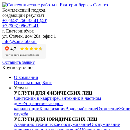
Комплексный подход,
создающий результат
+7 (343) 266-32-41 (40)
+7 (903) 086-32-41
г. Екатеринбург
,
ул. Стачек, дом 20а, офис 1
info@somato66.ru
Оставить заявку
Круглосуточно
О компании
Отзывы о нас
Блог
Услуги
УСЛУГИ ДЛЯ ФИЗИЧЕСКИХ ЛИЦ
Сантехник в квартире
Сантехник в частном
доме
Устранение засоров
канализации
Канализация
Водоснабжение
Отопление
Жиро
служба
УСЛУГИ ДЛЯ ЮРИДИЧЕСКИХ ЛИЦ
Аварийно-техническое обслуживание
Обслуживание
ливневых очистных сооружений
Обслуживание