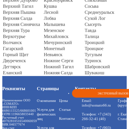
Верхнее Дуброво
Красноуфимск
Совхозный
Верхний Тагил
Кушва
Сосьва
Верхняя Пышма
Лесной
Среднеуральск
Верхняя Салда
Лобва
Сухой Лог
Верхняя Синячиха
Малышева
Сысерть
Верхняя Тура
Мезенское
Тавда
Верхотурье
Михайловск
Талица
Волчанск
Мичуринский
Троицкий
Гагарский
Монетный
Троицкое
Горный Щит
Невьянск
Тугулым
Двуреченск
Нижние Серги
Туринск
Дегтярск
Нижний Тагил
Шабровский
Еланский
Нижняя Салда
Шувакиш
Реквизиты
Страницы
Контакты
ЭКСТРЕННЫЙ ВЫЗОВ
Наименование ООО
О компании
Цены
Email:
Графи
«СОМАТО»
info@somato66.ru
(кругл
ИНН/КПП
Услуги для
Статьи
6686115525/668601001
физических
Телефон:
+7 (343)
г. Екат
ОГРН 1196658033440
Расчетный счет
Контакты
лиц
266-32-41 (40)
Стачек
40702810516540060059
БИК 046577674
Услуги для
Телефон:
+7 (903)
Кор.счет