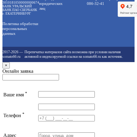
30101810500000000674
юридических
086-32-41
БАНК УРАЛЬСКИЙ
лиц
БАНК ПАО СБЕРБАНК
г. ЕКАТЕРИНБУРГ
Политика обработки
персональных
данных
2017-2026 —
Перепечатка материалов сайта возможна при условии наличия
somato66.ru
активной и индексируемой ссылки на somato66.ru как источник.
×
Онлайн заявка
*
Ваше имя
*
Телефон
Адрес