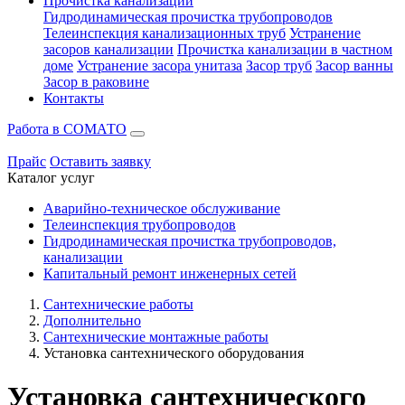
Прочистка канализации
Гидродинамическая прочистка трубопроводов
Телеинспекция канализационных труб
Устранение
засоров канализации
Прочистка канализации в частном
доме
Устранение засора унитаза
Засор труб
Засор ванны
Засор в раковине
Контакты
Работа в СОМАТО
Прайс
Оставить заявку
Каталог услуг
Аварийно-техническое обслуживание
Телеинспекция трубопроводов
Гидродинамическая прочистка трубопроводов,
канализации
Капитальный ремонт инженерных сетей
Сантехнические работы
Дополнительно
Сантехнические монтажные работы
Установка сантехнического оборудования
Установка сантехнического