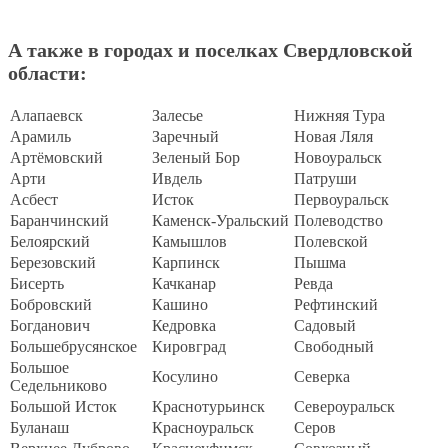
А также в городах и поселках Свердловской
области:
Алапаевск
Залесье
Нижняя Тура
Арамиль
Заречный
Новая Ляля
Артёмовский
Зеленый Бор
Новоуральск
Арти
Ивдель
Патруши
Асбест
Исток
Первоуральск
Баранчинский
Каменск-Уральский
Полеводство
Белоярский
Камышлов
Полевской
Березовский
Карпинск
Пышма
Бисерть
Качканар
Ревда
Бобровский
Кашино
Рефтинский
Богданович
Кедровка
Садовый
Большебрусянское
Кировград
Свободный
Большое
Косулино
Северка
Седельниково
Большой Исток
Краснотурьинск
Североуральск
Буланаш
Красноуральск
Серов