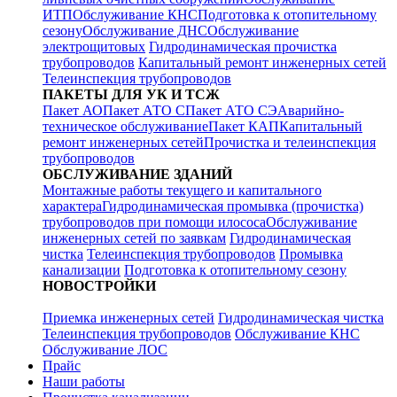
ИТП
Обслуживание КНС
Подготовка к отопительному
сезону
Обслуживание ДНС
Обслуживание
электрощитовых
Гидродинамическая прочистка
трубопроводов
Капитальный ремонт инженерных сетей
Телеинспекция трубопроводов
ПАКЕТЫ ДЛЯ УК И ТСЖ
Пакет АО
Пакет АТО С
Пакет АТО СЭ
Аварийно-
техническое обслуживание
Пакет КАП
Капитальный
ремонт инженерных сетей
Прочистка и телеинспекция
трубопроводов
ОБСЛУЖИВАНИЕ ЗДАНИЙ
Монтажные работы текущего и капитального
характера
Гидродинамическая промывка (прочистка)
трубопроводов при помощи илососа
Обслуживание
инженерных сетей по заявкам
Гидродинамическая
чистка
Телеинспекция трубопроводов
Промывка
канализации
Подготовка к отопительному сезону
НОВОСТРОЙКИ
Приемка инженерных сетей
Гидродинамическая чистка
Телеинспекция трубопроводов
Обслуживание КНС
Обслуживание ЛОС
Прайс
Наши работы