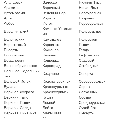
Алапаевск
Залесье
Нижняя Тура
Арамиль
Заречный
Новая Ляля
Артёмовский
Зеленый Бор
Новоуральск
Арти
Ивдель
Патруши
Асбест
Исток
Первоуральск
Каменск-Уральск
Баранчинский
Полеводство
ий
Белоярский
Камышлов
Полевской
Березовский
Карпинск
Пышма
Бисерть
Качканар
Ревда
Бобровский
Кашино
Рефтинский
Богданович
Кедровка
Садовый
Большебрусянское
Кировград
Свободный
Большое Седельник
Косулино
Северка
ово
Большой Исток
Краснотурьинск
Североуральск
Буланаш
Красноуральск
Серов
Верхнее Дуброво
Красноуфимск
Совхозный
Верхний Тагил
Кушва
Сосьва
Верхняя Пышма
Лесной
Среднеуральск
Верхняя Салда
Лобва
Сухой Лог
Верхняя Синячиха
Малышева
Сысерть