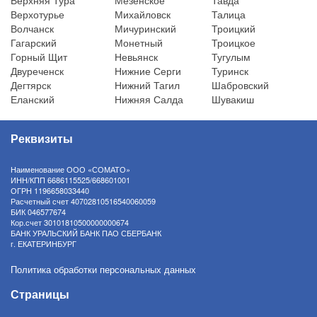
Верхняя Тура
Мезенское
Тавда
Верхотурье
Михайловск
Талица
Волчанск
Мичуринский
Троицкий
Гагарский
Монетный
Троицкое
Горный Щит
Невьянск
Тугулым
Двуреченск
Нижние Серги
Туринск
Дегтярск
Нижний Тагил
Шабровский
Еланский
Нижняя Салда
Шувакиш
Реквизиты
Наименование ООО «СОМАТО»
ИНН/КПП 6686115525/668601001
ОГРН 1196658033440
Расчетный счет 40702810516540060059
БИК 046577674
Кор.счет 30101810500000000674
БАНК УРАЛЬСКИЙ БАНК ПАО СБЕРБАНК
г. ЕКАТЕРИНБУРГ
Политика обработки персональных данных
Страницы